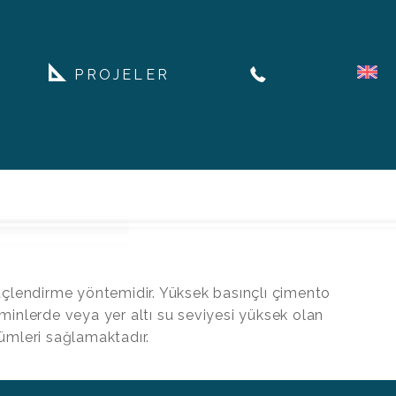
PROJELER
üçlendirme yöntemidir. Yüksek basınçlı çimento
eminlerde veya yer altı su seviyesi yüksek olan
zümleri sağlamaktadır.