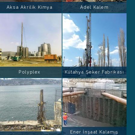
Aksa Akrilik Kimya
Adel Kalem
Polyplex
Kütahya Şeker Fabrikası
Ener İnşaat Kalamış