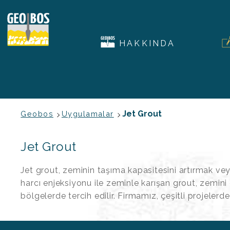
HAKKINDA
Jet Grout
Geobos
Uygulamalar
Jet Grout
Jet grout, zeminin taşıma kapasitesini artırmak ve
harcı enjeksiyonu ile zeminle karışan grout, zemini 
bölgelerde tercih edilir. Firmamız, çeşitli projeler