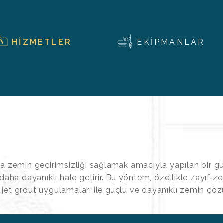
HİZMETLER
EKİPMANLAR
ya zemin geçirimsizliği sağlamak amacıyla yapılan bir g
daha dayanıklı hale getirir. Bu yöntem, özellikle zayıf z
de jet grout uygulamaları ile güçlü ve dayanıklı zemin çö