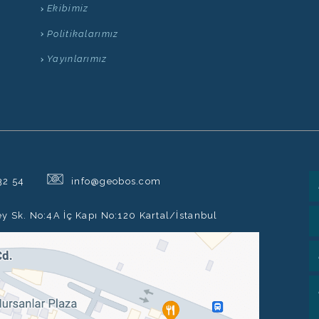
Ekibimiz
Politikalarımız
Yayınlarımız
@
32 54
info@geobos.com
ey Sk. No:4A İç Kapı No:120 Kartal/İstanbul